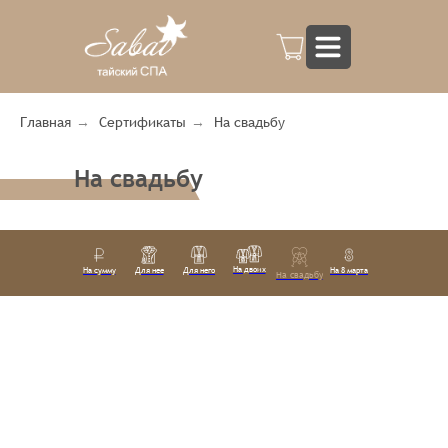
Главная
→
Сертификаты
→
На свадьбу
На свадьбу
На двоих
На сумму
Для нее
Для него
На 8 марта
На свадьбу